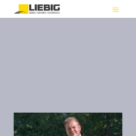
TIEFBAU,
CONTAINER &
BAGGER-ARBEITEN
Zuverlässige Ausführung von
Erdarbeiten, Containerdienst &
Gartenservice
KONTAKT AUFNEHMEN