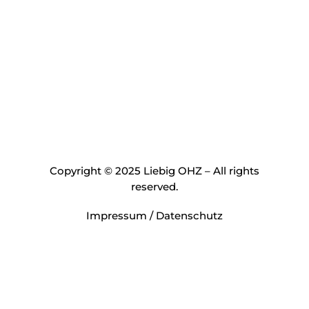
Copyright © 2025 Liebig OHZ – All rights
reserved.
Impressum
/
Datenschutz
Optimized by Seraphinite Accelerator
Turns on site high speed to be attractive for people and search engines.